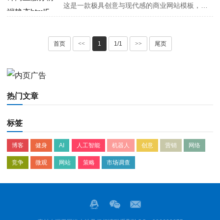
这是一款极具创意与现代感的商业网站模板，包含7个HTML页面，能够充分满足各类商业网站的搭建需求。首页设计简洁大气且富有冲击力，以深色背景搭配醒目的标题，瞬间抓住访客的注意力，同时通过简洁的布局引导用户进一步了解网站内容。关于我们页面通过人物形象展示与详细的文字介绍，生动地呈现了团队成···
首页
<<
1
1/1
>>
尾页
热门文章
标签
博客
健身
AI
人工智能
机器人
创意
营销
网络
竞争
微观
网站
策略
市场调查